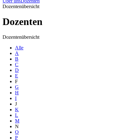
Über uns
Dozenten
Dozentenübersicht
Dozenten
Dozentenübersicht
Alle
A
B
C
D
E
F
G
H
I
J
K
L
M
N
O
P