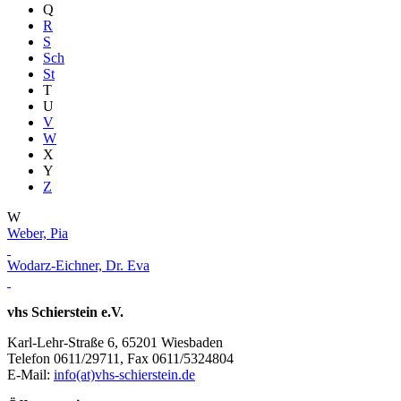
Q
R
S
Sch
St
T
U
V
W
X
Y
Z
W
Weber, Pia
Wodarz-Eichner, Dr. Eva
vhs Schierstein e.V.
Karl-Lehr-Straße 6, 65201 Wiesbaden
Telefon 0611/29711, Fax 0611/5324804
E-Mail:
info(at)vhs-schierstein.de