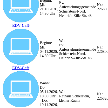
Beginn:
Ev.
Mi.
Nr.:
Auferstehungsgemeinde
21.10.2026,
22680
Schierstein-Nord,
14.30 Uhr
Heinrich-Zille-Str. 48
EDV-Café
Wo:
Beginn:
Ev.
Mi.
Nr.:
Auferstehungsgemeinde
04.11.2026,
22680
Schierstein-Nord,
14.30 Uhr
Heinrich-Zille-Str. 48
EDV-Café
Wann:
Do.
05.11.2026,
Wo:
Nr.:
10.00 Uhr
Rathaus Schierstein,
22682
-
Do.
kleiner Raum
19.11.2026,