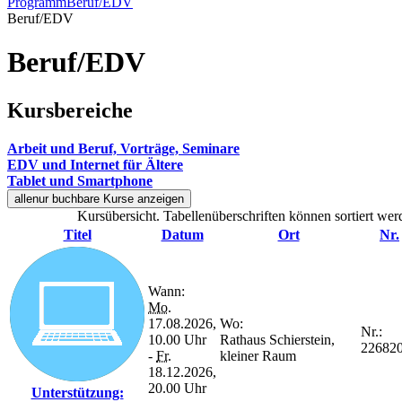
Programm
Beruf/EDV
Beruf/EDV
Beruf/EDV
Kursbereiche
Arbeit und Beruf, Vorträge, Seminare
EDV und Internet für Ältere
Tablet und Smartphone
alle
nur buchbare
Kurse anzeigen
Kursübersicht. Tabellenüberschriften können sortiert wer
Titel
Datum
Ort
Nr.
Wann:
Mo.
17.08.2026,
Wo:
Nr.:
10.00 Uhr
Rathaus Schierstein,
22682
-
Fr.
kleiner Raum
18.12.2026,
20.00 Uhr
Unterstützung: