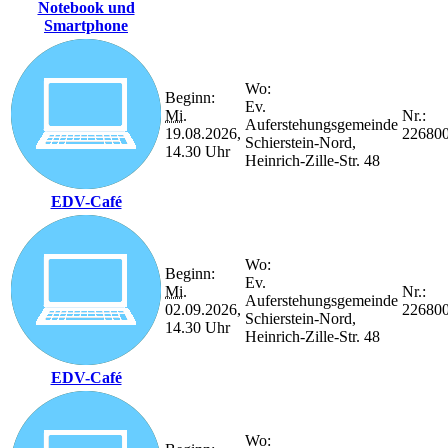
Notebook und
Smartphone
Wo:
Beginn:
Ev.
Mi.
Nr.:
Auferstehungsgemeinde
19.08.2026,
22680
Schierstein-Nord,
14.30 Uhr
Heinrich-Zille-Str. 48
EDV-Café
Wo:
Beginn:
Ev.
Mi.
Nr.:
Auferstehungsgemeinde
02.09.2026,
22680
Schierstein-Nord,
14.30 Uhr
Heinrich-Zille-Str. 48
EDV-Café
Wo: