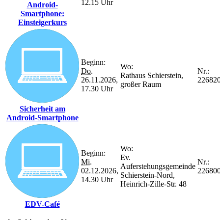
12.15 Uhr
Android-
Smartphone:
Einsteigerkurs
Beginn:
Wo:
Do.
Nr.:
Rathaus Schierstein,
26.11.2026,
22682
großer Raum
17.30 Uhr
Sicherheit am
Android-Smartphone
Wo:
Beginn:
Ev.
Mi.
Nr.:
Auferstehungsgemeinde
02.12.2026,
22680
Schierstein-Nord,
14.30 Uhr
Heinrich-Zille-Str. 48
EDV-Café