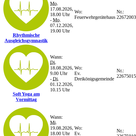
Mo.
17.08.2026,
Wo:
Nr.:
18.00 Uhr
Feuerwehrgerätehaus
22672003
-
Mo.
07.12.2026,
19.00 Uhr
Rhythmische
Ausgleichsgymnastik
Wann:
Di.
18.08.2026,
Wo:
Nr.:
9.00 Uhr
Ev.
22675015
-
Di.
Dreikönigsgemeinde
01.12.2026,
10.15 Uhr
Soft Yoga am
Vormittag
Wann:
Mi.
19.08.2026,
Wo:
Nr.:
18.00 Uhr
Ev.