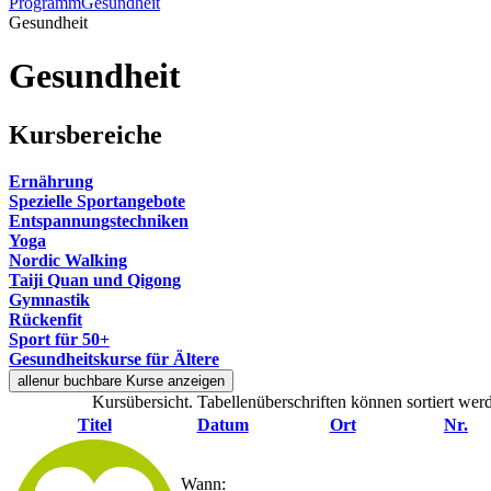
Programm
Gesundheit
Gesundheit
Gesundheit
Kursbereiche
Ernährung
Spezielle Sportangebote
Entspannungstechniken
Yoga
Nordic Walking
Taiji Quan und Qigong
Gymnastik
Rückenfit
Sport für 50+
Gesundheitskurse für Ältere
alle
nur buchbare
Kurse anzeigen
Kursübersicht. Tabellenüberschriften können sortiert wer
Titel
Datum
Ort
Nr.
Wann: