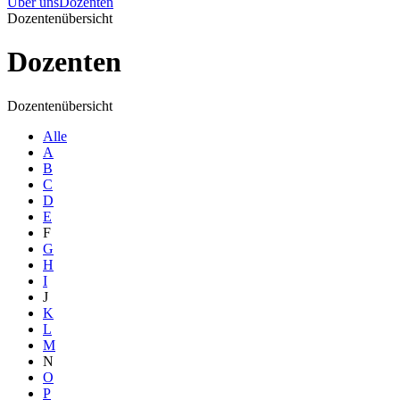
Über uns
Dozenten
Dozentenübersicht
Dozenten
Dozentenübersicht
Alle
A
B
C
D
E
F
G
H
I
J
K
L
M
N
O
P