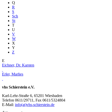
Q
R
S
Sch
St
T
U
V
W
X
Y
Z
E
Eichner, Dr. Karsten
Erler, Marlies
vhs Schierstein e.V.
Karl-Lehr-Straße 6, 65201 Wiesbaden
Telefon 0611/29711, Fax 0611/5324804
E-Mail:
info(at)vhs-schierstein.de