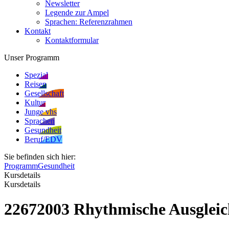
Newsletter
Legende zur Ampel
Sprachen: Referenzrahmen
Kontakt
Kontaktformular
Unser Programm
Spezial
Reisen
Gesellschaft
Kultur
Junge vhs
Sprachen
Gesundheit
Beruf/EDV
Sie befinden sich hier:
Programm
Gesundheit
Kursdetails
Kursdetails
22672003 Rhythmische Ausglei