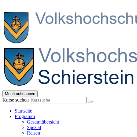
Menü aufklappen
Kurse suchen
Startseite
Programm
Gesamtübersicht
Spezial
Reisen