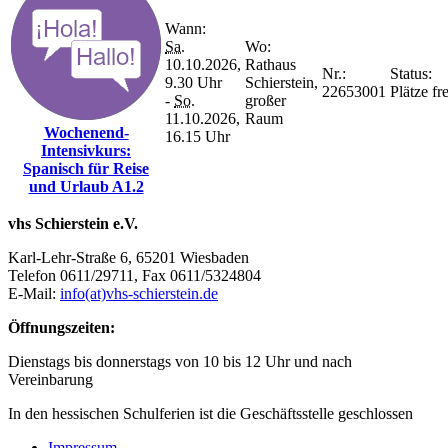
Wann:
Sa.
Wo:
10.10.2026,
Rathaus
Nr.:
Status:
9.30 Uhr
Schierstein,
22653001
Plätze fre
-
So.
großer
11.10.2026,
Raum
Wochenend-
16.15 Uhr
Intensivkurs:
Spanisch für Reise
und Urlaub A1.2
vhs Schierstein e.V.
Karl-Lehr-Straße 6, 65201 Wiesbaden
Telefon 0611/29711, Fax 0611/5324804
E-Mail:
info(at)vhs-schierstein.de
Öffnungszeiten:
Dienstags bis donnerstags von 10 bis 12 Uhr und nach
Vereinbarung
In den hessischen Schulferien ist die Geschäftsstelle geschlossen
Impressum