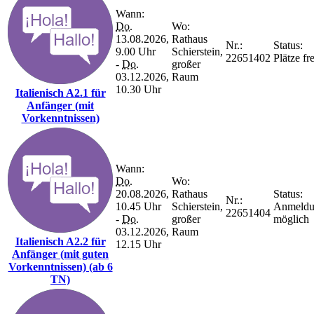
Wann:
Do.
Wo:
13.08.2026,
Rathaus
Nr.:
Status:
9.00 Uhr
Schierstein,
22651402
Plätze fre
-
Do.
großer
03.12.2026,
Raum
10.30 Uhr
Italienisch A2.1 für
Anfänger (mit
Vorkenntnissen)
Wann:
Do.
Wo:
20.08.2026,
Rathaus
Status:
Nr.:
10.45 Uhr
Schierstein,
Anmeld
22651404
-
Do.
großer
möglich
03.12.2026,
Raum
Italienisch A2.2 für
12.15 Uhr
Anfänger (mit guten
Vorkenntnissen) (ab 6
TN)