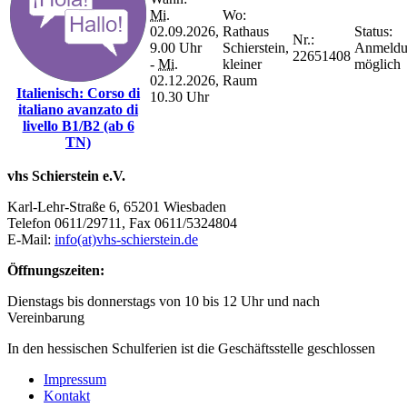
Mi.
Wo:
02.09.2026,
Rathaus
Status:
Nr.:
9.00 Uhr
Schierstein,
Anmeld
22651408
-
Mi.
kleiner
möglich
02.12.2026,
Raum
Italienisch: Corso di
10.30 Uhr
italiano avanzato di
livello B1/B2 (ab 6
TN)
vhs Schierstein e.V.
Karl-Lehr-Straße 6, 65201 Wiesbaden
Telefon 0611/29711, Fax 0611/5324804
E-Mail:
info(at)vhs-schierstein.de
Öffnungszeiten:
Dienstags bis donnerstags von 10 bis 12 Uhr und nach
Vereinbarung
In den hessischen Schulferien ist die Geschäftsstelle geschlossen
Impressum
Kontakt