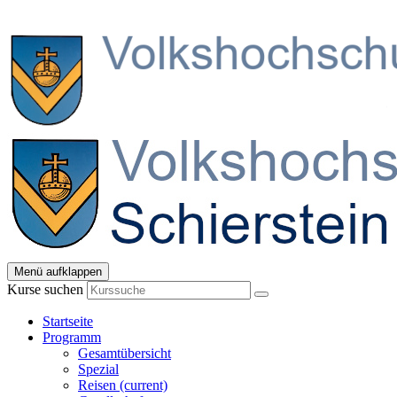
Menü aufklappen
Kurse suchen
Startseite
Programm
Gesamtübersicht
Spezial
Reisen
(current)