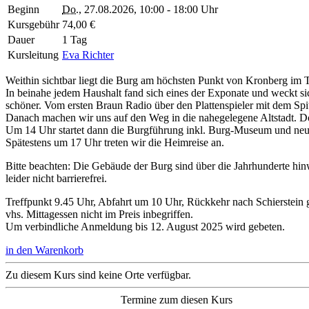
Beginn
Do.
, 27.08.2026, 10:00 - 18:00 Uhr
Kursgebühr
74,00 €
Dauer
1 Tag
Kursleitung
Eva Richter
Weithin sichtbar liegt die Burg am höchsten Punkt von Kronberg im T
In beinahe jedem Haushalt fand sich eines der Exponate und weckt s
schöner. Vom ersten Braun Radio über den Plattenspieler mit dem Sp
Danach machen wir uns auf den Weg in die nahegelegene Altstadt. Dort
Um 14 Uhr startet dann die Burgführung inkl. Burg-Museum und neu 
Spätestens um 17 Uhr treten wir die Heimreise an.
Bitte beachten: Die Gebäude der Burg sind über die Jahrhunderte h
leider nicht barrierefrei.
Treffpunkt 9.45 Uhr, Abfahrt um 10 Uhr, Rückkehr nach Schierstein 
vhs. Mittagessen nicht im Preis inbegriffen.
Um verbindliche Anmeldung bis 12. August 2025 wird gebeten.
in den Warenkorb
Zu diesem Kurs sind keine Orte verfügbar.
Termine zum diesen Kurs