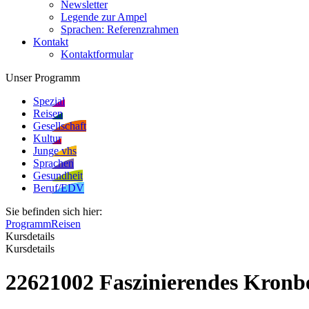
Newsletter
Legende zur Ampel
Sprachen: Referenzrahmen
Kontakt
Kontaktformular
Unser Programm
Spezial
Reisen
Gesellschaft
Kultur
Junge vhs
Sprachen
Gesundheit
Beruf/EDV
Sie befinden sich hier:
Programm
Reisen
Kursdetails
Kursdetails
22621002 Faszinierendes Kronb