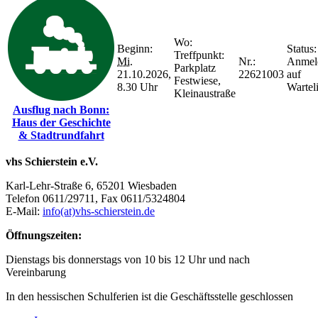
Wo:
Beginn:
Status:
Treffpunkt:
Mi.
Nr.:
Anmel
Parkplatz
21.10.2026,
22621003
auf
Festwiese,
8.30 Uhr
Warteli
Kleinaustraße
Ausflug nach Bonn:
Haus der Geschichte
& Stadtrundfahrt
vhs Schierstein e.V.
Karl-Lehr-Straße 6, 65201 Wiesbaden
Telefon 0611/29711, Fax 0611/5324804
E-Mail:
info(at)vhs-schierstein.de
Öffnungszeiten:
Dienstags bis donnerstags von 10 bis 12 Uhr und nach
Vereinbarung
In den hessischen Schulferien ist die Geschäftsstelle geschlossen