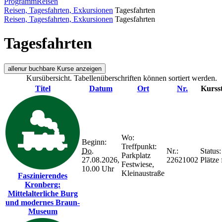
Programm
Reisen
Reisen, Tagesfahrten, Exkursionen
Tagesfahrten
Reisen, Tagesfahrten, Exkursionen
Tagesfahrten
Tagesfahrten
alle
nur buchbare
Kurse anzeigen
Kursübersicht. Tabellenüberschriften können sortiert werden.
Titel
Datum
Ort
Nr.
Kurss
Wo:
Beginn:
Treffpunkt:
Do.
Nr.:
Status:
Parkplatz
27.08.2026,
22621002
Plätze 
Festwiese,
10.00 Uhr
Kleinaustraße
Faszinierendes
Kronberg:
Mittelalterliche Burg
und modernes Braun-
Museum