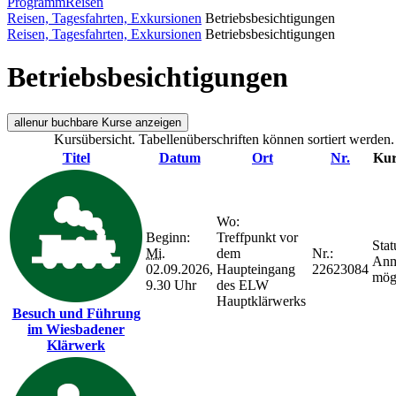
Programm
Reisen
Reisen, Tagesfahrten, Exkursionen
Betriebsbesichtigungen
Reisen, Tagesfahrten, Exkursionen
Betriebsbesichtigungen
Betriebsbesichtigungen
alle
nur buchbare
Kurse anzeigen
Kursübersicht. Tabellenüberschriften können sortiert werden.
Titel
Datum
Ort
Nr.
Kur
Wo:
Beginn:
Treffpunkt vor
Stat
Mi.
dem
Nr.:
Anm
02.09.2026,
Haupteingang
22623084
mög
9.30 Uhr
des ELW
Hauptklärwerks
Besuch und Führung
im Wiesbadener
Klärwerk