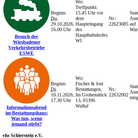
Wo:
Treffpunkt:
Beginn:
15.45 Uhr vor
Stat
Do.
dem
Nr.:
Anm
29.10.2026,
Haupteingang
22623085
auf
16.00 Uhr
des
Wart
Hauptbahnhofes
Besuch der
WI
Wiesbadener
Verkehrsbetriebe
ESWE
Wo:
Beginn:
Fischer & Jost
Stat
Di.
Bestattungen,
Nr.:
Anm
10.11.2026,
Im Grohenstück
22632002
mög
17.30 Uhr
13, 65396
Walluf
Informationsabend
im Bestattungshaus:
Was tun, wenn
jemand stirbt?
vhs Schierstein e.V.