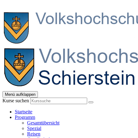
Menü aufklappen
Kurse suchen
Startseite
Programm
Gesamtübersicht
Spezial
Reisen