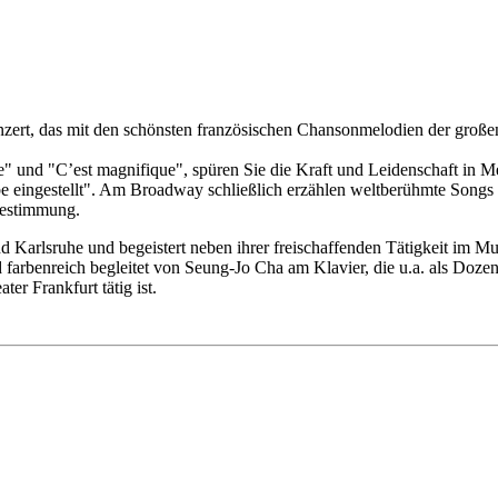
rt, das mit den schönsten französischen Chansonmelodien der großen P
se" und "C’est magnifique", spüren Sie die Kraft und Leidenschaft in 
be eingestellt". Am Broadway schließlich erzählen weltberühmte Songs
bestimmung.
d Karlsruhe und begeistert neben ihrer freischaffenden Tätigkeit im M
und farbenreich begleitet von Seung-Jo Cha am Klavier, die u.a. als Do
r Frankfurt tätig ist.