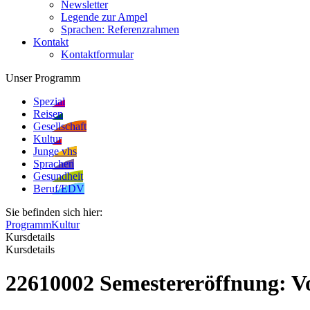
Newsletter
Legende zur Ampel
Sprachen: Referenzrahmen
Kontakt
Kontaktformular
Unser Programm
Spezial
Reisen
Gesellschaft
Kultur
Junge vhs
Sprachen
Gesundheit
Beruf/EDV
Sie befinden sich hier:
Programm
Kultur
Kursdetails
Kursdetails
22610002 Semestereröffnung: V