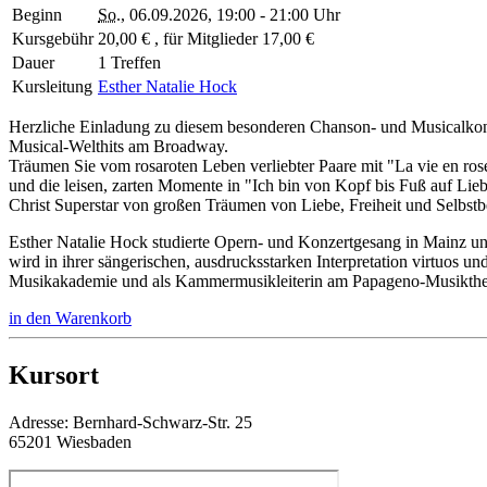
Beginn
So.
, 06.09.2026, 19:00 - 21:00 Uhr
Kursgebühr
20,00 € , für Mitglieder 17,00 €
Dauer
1 Treffen
Kursleitung
Esther Natalie Hock
Herzliche Einladung zu diesem besonderen Chanson- und Musicalkonze
Musical-Welthits am Broadway.
Träumen Sie vom rosaroten Leben verliebter Paare mit "La vie en ro
und die leisen, zarten Momente in "Ich bin von Kopf bis Fuß auf Lie
Christ Superstar von großen Träumen von Liebe, Freiheit und Selbst
Esther Natalie Hock studierte Opern- und Konzertgesang in Mainz un
wird in ihrer sängerischen, ausdrucksstarken Interpretation virtuos 
Musikakademie und als Kammermusikleiterin am Papageno-Musiktheate
in den Warenkorb
Kursort
Adresse:
Bernhard-Schwarz-Str. 25
65201 Wiesbaden