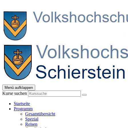
Menü aufklappen
Kurse suchen
Startseite
Programm
Gesamtübersicht
Spezial
Reisen