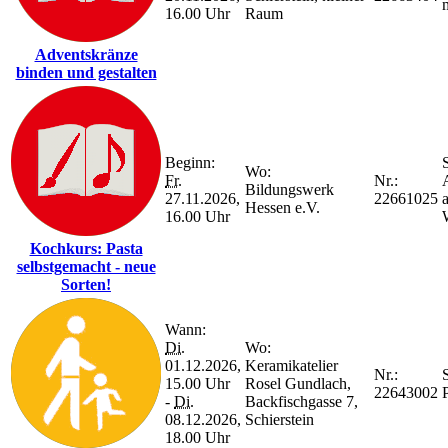
16.00 Uhr
Raum
Adventskränze
binden und gestalten
Beginn:
S
Wo:
Fr.
Nr.:
Bildungswerk
27.11.2026,
22661025
Hessen e.V.
16.00 Uhr
Kochkurs: Pasta
selbstgemacht - neue
Sorten!
Wann:
Di.
Wo:
01.12.2026,
Keramikatelier
Nr.:
S
15.00 Uhr
Rosel Gundlach,
22643002
P
-
Di.
Backfischgasse 7,
08.12.2026,
Schierstein
18.00 Uhr