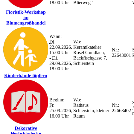
18.00 Uhr
Blierweg 1
Floristik-Workshop
im
Blumengroßhandel
Wann:
Di.
Wo:
22.09.2026,
Keramikatelier
Nr.:
S
15.00 Uhr
Rosel Gundlach,
22643001
P
-
Di.
Backfischgasse 7,
29.09.2026,
Schierstein
18.00 Uhr
Kinderhände töpfern
Beginn:
Wo:
S
Fr.
Rathaus
Nr.:
25.09.2026,
Schierstein, kleiner
22663402
16.00 Uhr
Raum
Dekorative
Herbstgestecke