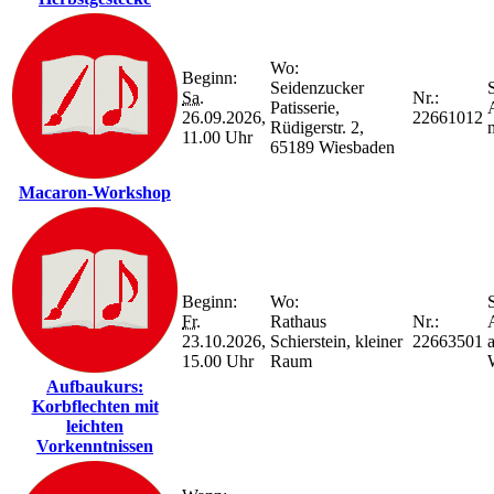
Wo:
Beginn:
Seidenzucker
S
Sa.
Nr.:
Patisserie,
26.09.2026,
22661012
Rüdigerstr. 2,
11.00 Uhr
65189 Wiesbaden
Macaron-Workshop
Beginn:
Wo:
S
Fr.
Rathaus
Nr.:
23.10.2026,
Schierstein, kleiner
22663501
15.00 Uhr
Raum
Aufbaukurs:
Korbflechten mit
leichten
Vorkenntnissen