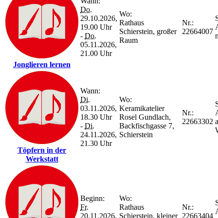
Wann:
Do.
Wo:
29.10.2026,
S
Rathaus
Nr.:
19.00 Uhr
Schierstein, großer
22664007
-
Do.
Raum
05.11.2026,
21.00 Uhr
Jonglieren lernen
Wann:
Di.
Wo:
S
03.11.2026,
Keramikatelier
Nr.:
18.30 Uhr
Rosel Gundlach,
22663302
-
Di.
Backfischgasse 7,
24.11.2026,
Schierstein
21.30 Uhr
Töpfern in der
Werkstatt
Beginn:
Wo:
S
Fr.
Rathaus
Nr.:
20.11.2026,
Schierstein, kleiner
22663404