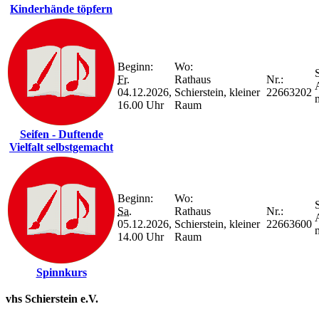
Kinderhände töpfern
Beginn:
Wo:
S
Fr.
Rathaus
Nr.:
04.12.2026,
Schierstein, kleiner
22663202
16.00 Uhr
Raum
Seifen - Duftende
Vielfalt selbstgemacht
Beginn:
Wo:
S
Sa.
Rathaus
Nr.:
05.12.2026,
Schierstein, kleiner
22663600
14.00 Uhr
Raum
Spinnkurs
vhs Schierstein e.V.