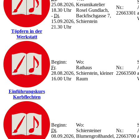
S
25.08.2026,
Keramikatelier
Nr.:
18.30 Uhr
Rosel Gundlach,
22663301
-
Di.
Backfischgasse 7,
15.09.2026,
Schierstein
21.30 Uhr
Töpfern in der
Werkstatt
Beginn:
Wo:
S
Fr.
Rathaus
Nr.:
28.08.2026,
Schierstein, kleiner
22663500
16.00 Uhr
Raum
Einführungskurs
Korbflechten
Beginn:
Wo:
S
Di.
Schiersteiner
Nr.:
08.09.2026,
Blumengroßhandel,
22663700