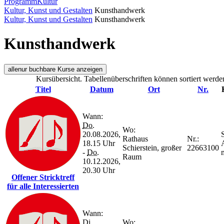
Programm
Kultur
Kultur, Kunst und Gestalten
Kunsthandwerk
Kultur, Kunst und Gestalten
Kunsthandwerk
Kunsthandwerk
alle
nur buchbare
Kurse anzeigen
Kursübersicht. Tabellenüberschriften können sortiert werde
Titel
Datum
Ort
Nr.
Wann:
Do.
Wo:
20.08.2026,
S
Rathaus
Nr.:
18.15 Uhr
Schierstein, großer
22663100
-
Do.
Raum
10.12.2026,
20.30 Uhr
Offener Stricktreff
für alle Interessierten
Wann:
Di.
Wo: