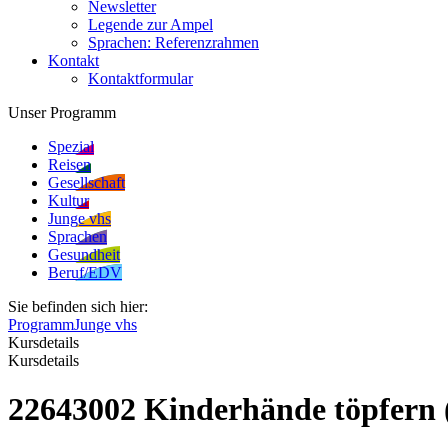
Newsletter
Legende zur Ampel
Sprachen: Referenzrahmen
Kontakt
Kontaktformular
Unser Programm
Spezial
Reisen
Gesellschaft
Kultur
Junge vhs
Sprachen
Gesundheit
Beruf/EDV
Sie befinden sich hier:
Programm
Junge vhs
Kursdetails
Kursdetails
22643002 Kinderhände töpfern 