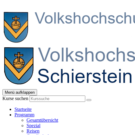
Menü aufklappen
Kurse suchen
Startseite
Programm
Gesamtübersicht
Spezial
Reisen