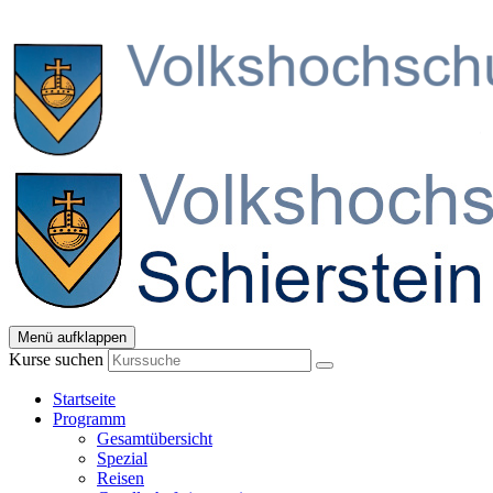
Menü aufklappen
Kurse suchen
Startseite
Programm
Gesamtübersicht
Spezial
Reisen