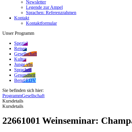
Newsletter
Legende zur Ampel
Sprachen: Referenzrahmen
Kontakt
Kontaktformular
Unser Programm
Spezial
Reisen
Gesellschaft
Kultur
Junge vhs
Sprachen
Gesundheit
Beruf/EDV
Sie befinden sich hier:
Programm
Gesellschaft
Kursdetails
Kursdetails
22661001 Weinseminar: Champ