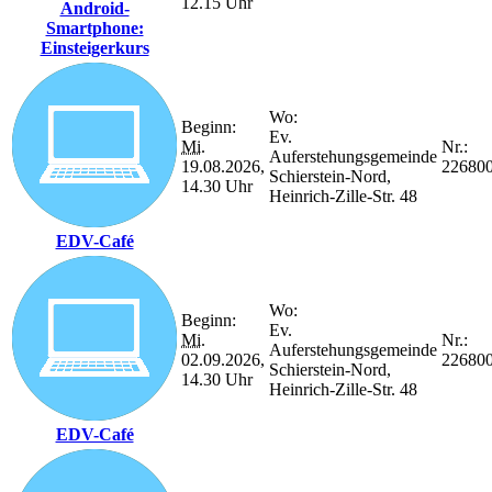
12.15 Uhr
Android-
Smartphone:
Einsteigerkurs
Wo:
Beginn:
Ev.
Mi.
Nr.:
Auferstehungsgemeinde
19.08.2026,
22680
Schierstein-Nord,
14.30 Uhr
Heinrich-Zille-Str. 48
EDV-Café
Wo:
Beginn:
Ev.
Mi.
Nr.:
Auferstehungsgemeinde
02.09.2026,
22680
Schierstein-Nord,
14.30 Uhr
Heinrich-Zille-Str. 48
EDV-Café