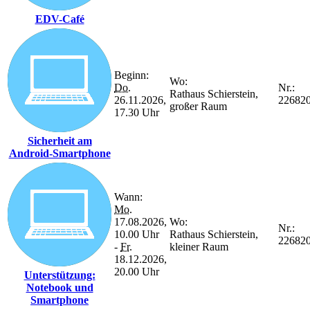
EDV-Café
Beginn:
Wo:
Do.
Nr.:
Rathaus Schierstein,
26.11.2026,
22682
großer Raum
17.30 Uhr
Sicherheit am
Android-Smartphone
Wann:
Mo.
17.08.2026,
Wo:
Nr.:
10.00 Uhr
Rathaus Schierstein,
22682
-
Fr.
kleiner Raum
18.12.2026,
20.00 Uhr
Unterstützung:
Notebook und
Smartphone