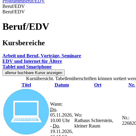
Programm
Beruf/EDV
Beruf/EDV
Beruf/EDV
Beruf/EDV
Kursbereiche
Arbeit und Beruf, Vorträge, Seminare
EDV und Internet für Ältere
Tablet und Smartphone
alle
nur buchbare
Kurse anzeigen
Kursübersicht. Tabellenüberschriften können sortiert wer
Titel
Datum
Ort
Nr.
Wann:
Do.
05.11.2026,
Wo:
Nr.:
10.00 Uhr
Rathaus Schierstein,
22682
-
Do.
kleiner Raum
19.11.2026,