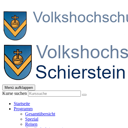
Menü aufklappen
Kurse suchen
Startseite
Programm
Gesamtübersicht
Spezial
Reisen