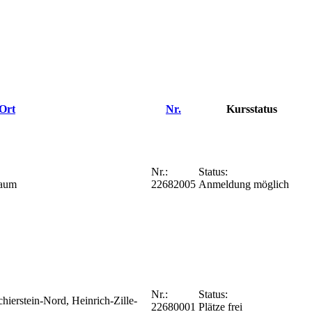
Ort
Nr.
Kursstatus
Nr.:
Status:
Raum
22682005
Anmeldung möglich
Nr.:
Status:
ierstein-Nord, Heinrich-Zille-
22680001
Plätze frei