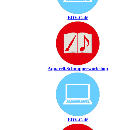
EDV-Café
Aquarell-Schnupperworkshop
EDV-Café