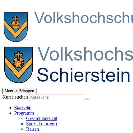
Menü aufklappen
Kurse suchen
Startseite
Programm
Gesamtübersicht
Spezial
(current)
Reisen