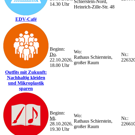
Schierstein-Nord,
14.30 Uhr
Heinrich-Zille-Str. 48
EDV-Café
Beginn:
Wo:
Do.
Nr.:
Rathaus Schierstein,
22.10.2026,
22632
großer Raum
18.00 Uhr
Outfits mit Zukunft:
Nachhaltig kleiden
und Mikroplastik
sparen
Beginn:
Wo:
Mi.
Nr.:
Rathaus Schierstein,
28.10.2026,
22661
großer Raum
19.30 Uhr