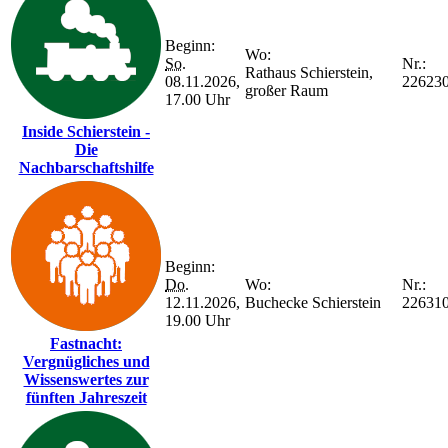
Beginn:
Wo:
So.
Nr.:
Rathaus Schierstein,
08.11.2026,
22623
großer Raum
17.00 Uhr
Inside Schierstein -
Die
Nachbarschaftshilfe
Beginn:
Do.
Wo:
Nr.:
12.11.2026,
Buchecke Schierstein
22631
19.00 Uhr
Fastnacht:
Vergnügliches und
Wissenswertes zur
fünften Jahreszeit