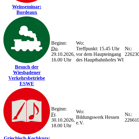
Weinseminar:
Bordeaux
Beginn:
Wo:
Do.
Treffpunkt: 15.45 Uhr
Nr.:
29.10.2026,
vor dem Haupteingang
22623
16.00 Uhr
des Hauptbahnhofes WI
Besuch der
Wiesbadener
Verkehrsbetriebe
ESWE
Beginn:
Wo:
Fr.
Nr.:
Bildungswerk Hessen
30.10.2026,
22661
e.V.
18.00 Uhr
Griechisch-Kochkurs: