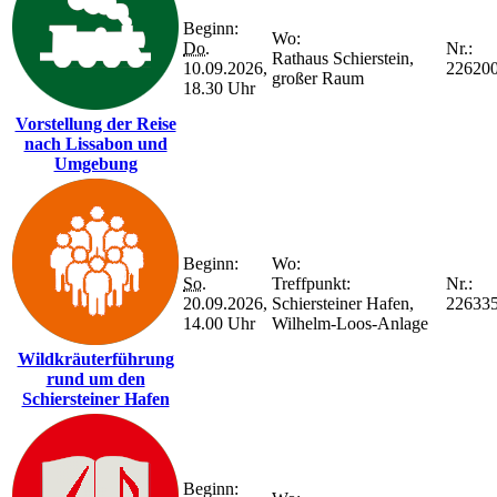
Beginn:
Wo:
Do.
Nr.:
Rathaus Schierstein,
10.09.2026,
22620
großer Raum
18.30 Uhr
Vorstellung der Reise
nach Lissabon und
Umgebung
Beginn:
Wo:
So.
Treffpunkt:
Nr.:
20.09.2026,
Schiersteiner Hafen,
22633
14.00 Uhr
Wilhelm-Loos-Anlage
Wildkräuterführung
rund um den
Schiersteiner Hafen
Beginn: