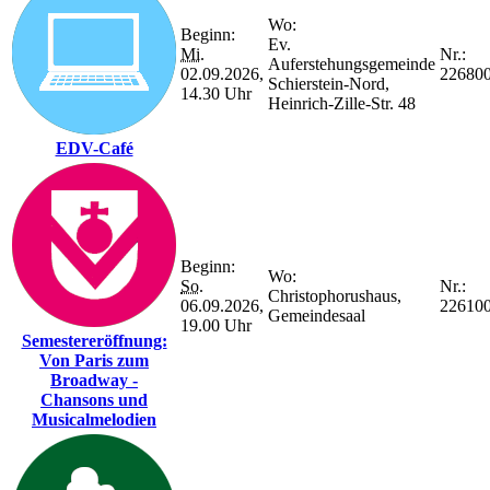
Wo:
Beginn:
Ev.
Mi.
Nr.:
Auferstehungsgemeinde
02.09.2026,
22680
Schierstein-Nord,
14.30 Uhr
Heinrich-Zille-Str. 48
EDV-Café
Beginn:
Wo:
So.
Nr.:
Christophorushaus,
06.09.2026,
22610
Gemeindesaal
19.00 Uhr
Semestereröffnung:
Von Paris zum
Broadway -
Chansons und
Musicalmelodien