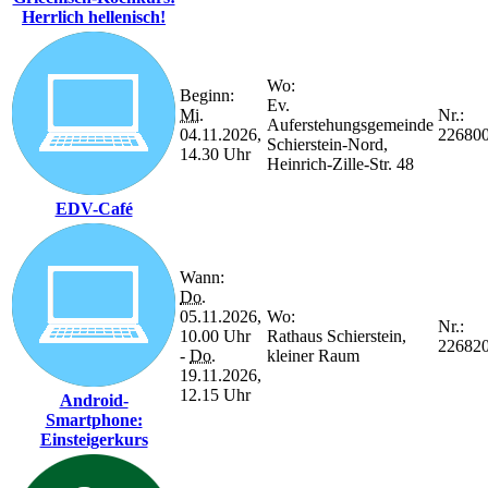
Herrlich hellenisch!
Wo:
Beginn:
Ev.
Mi.
Nr.:
Auferstehungsgemeinde
04.11.2026,
22680
Schierstein-Nord,
14.30 Uhr
Heinrich-Zille-Str. 48
EDV-Café
Wann:
Do.
05.11.2026,
Wo:
Nr.:
10.00 Uhr
Rathaus Schierstein,
22682
-
Do.
kleiner Raum
19.11.2026,
12.15 Uhr
Android-
Smartphone:
Einsteigerkurs