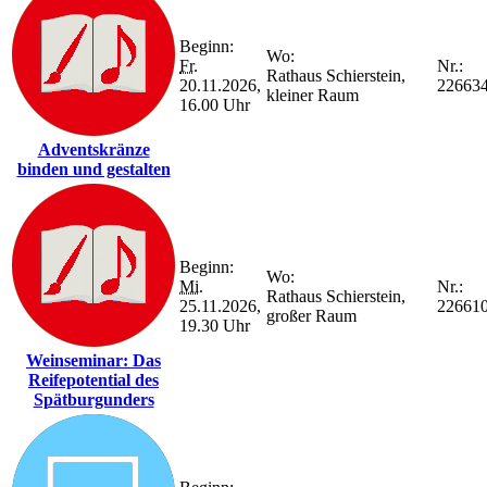
Beginn:
Wo:
Fr.
Nr.:
Rathaus Schierstein,
20.11.2026,
22663
kleiner Raum
16.00 Uhr
Adventskränze
binden und gestalten
Beginn:
Wo:
Mi.
Nr.:
Rathaus Schierstein,
25.11.2026,
22661
großer Raum
19.30 Uhr
Weinseminar: Das
Reifepotential des
Spätburgunders