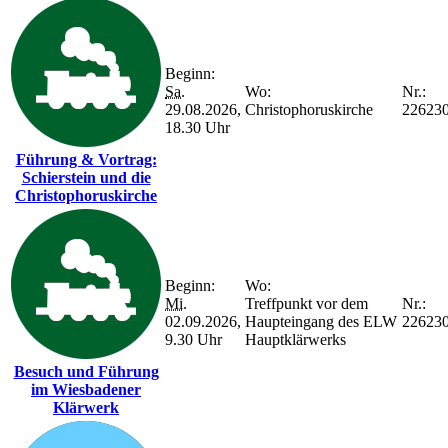
Beginn:
Sa.
Wo:
Nr.:
29.08.2026,
Christophoruskirche
22623
18.30 Uhr
Führung & Vortrag:
Schierstein und die
Christophoruskirche
Beginn:
Wo:
Mi.
Treffpunkt vor dem
Nr.:
02.09.2026,
Haupteingang des ELW
22623
9.30 Uhr
Hauptklärwerks
Besuch und Führung
im Wiesbadener
Klärwerk