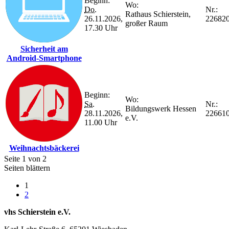
Beginn:
Wo:
Do.
Nr.:
Rathaus Schierstein,
26.11.2026,
22682
großer Raum
17.30 Uhr
Sicherheit am
Android-Smartphone
Beginn:
Wo:
Sa.
Nr.:
Bildungswerk Hessen
28.11.2026,
22661
e.V.
11.00 Uhr
Weihnachtsbäckerei
Seite 1 von 2
Seiten blättern
1
2
vhs Schierstein e.V.