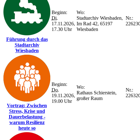
Beginn:
Wo:
Di.
Stadtarchiv Wiesbaden,
Nr.:
17.11.2026,
Im Rad 42, 65197
22623
17.30 Uhr
Wiesbaden
Führung durch das
Stadtarchiv
Wiesbaden
Beginn:
Wo:
Do.
Nr.:
Rathaus Schierstein,
19.11.2026,
22632
großer Raum
19.00 Uhr
Vortrag: Zwischen
Stress, Krise und
Dauerbelastung -
warum Resilienz
heute so