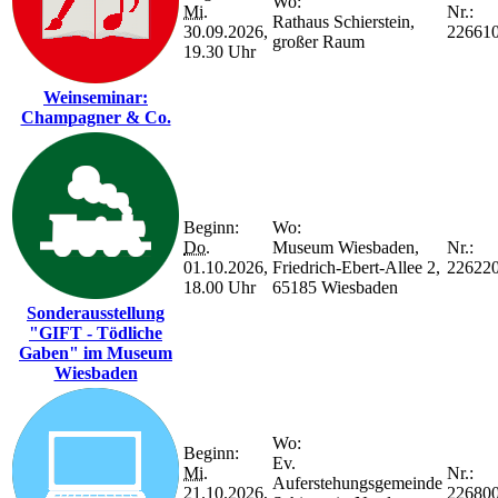
Wo:
Mi.
Nr.:
Rathaus Schierstein,
30.09.2026,
22661
großer Raum
19.30 Uhr
Weinseminar:
Champagner & Co.
Beginn:
Wo:
Do.
Museum Wiesbaden,
Nr.:
01.10.2026,
Friedrich-Ebert-Allee 2,
22622
18.00 Uhr
65185 Wiesbaden
Sonderausstellung
"GIFT - Tödliche
Gaben" im Museum
Wiesbaden
Wo:
Beginn:
Ev.
Mi.
Nr.:
Auferstehungsgemeinde
21.10.2026,
22680