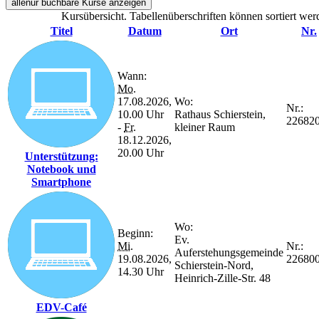
alle
nur buchbare
Kurse anzeigen
Kursübersicht. Tabellenüberschriften können sortiert wer
Titel
Datum
Ort
Nr.
Wann:
Mo.
17.08.2026,
Wo:
Nr.:
10.00 Uhr
Rathaus Schierstein,
22682
-
Fr.
kleiner Raum
18.12.2026,
20.00 Uhr
Unterstützung:
Notebook und
Smartphone
Wo:
Beginn:
Ev.
Mi.
Nr.:
Auferstehungsgemeinde
19.08.2026,
22680
Schierstein-Nord,
14.30 Uhr
Heinrich-Zille-Str. 48
EDV-Café